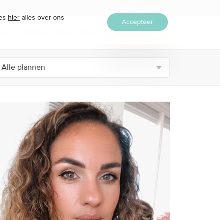
FAQ
Log in
ees
hier
alles over ons
Accepteer
ches
Prijzen
Blog
FAQ
Word nu lid