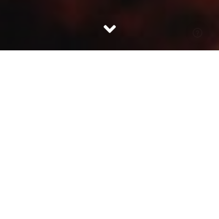
AUTEUR
Personal Body Plan
CATEGORIE
Gedrag
SHARE
Blog
Tips om ongeschonden de Feestdagen door te komen
De feestdagen staan in het teken van
gezelligheid, samenzijn met de mensen waar je