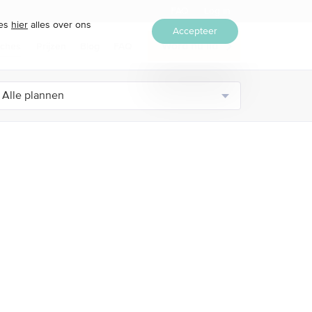
FAQ
Log in
ees
hier
alles over ons
Accepteer
ches
Prijzen
Blog
FAQ
Word nu lid