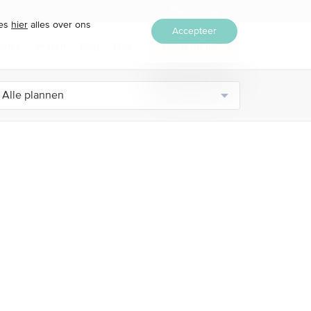
FAQ
Log in
ees
hier
alles over ons
Accepteer
ches
Prijzen
Blog
FAQ
Word nu lid